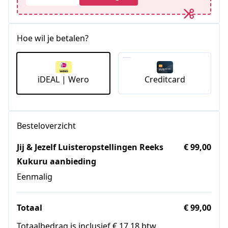
Hoe wil je betalen?
iDEAL | Wero
Creditcard
Besteloverzicht
Jij & Jezelf Luisteropstellingen Reeks
€ 99,00
Kukuru aanbieding
Eenmalig
Totaal
€ 99,00
Totaalbedrag is inclusief € 17,18 btw